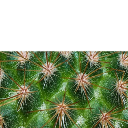
A PROPOS DU MAS
CHAMBRES
SERVICES
ESPA
BON CADEAU
AVIS CLIENTS
CONTACT & L
GESTION DE L'EAU