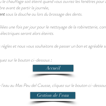
u le chauffage soit éteint quand vous ouvrez les fenêtres pour
e avant de partir la journée,
ent
sous la douche ou lors du brossage des dents.
lées une fois par jour pour le nettoyage de la robinetterie, co
 électriques seront alors éteints.
s règles et nous vous souhaitons de passer un bon et agréable 
iquez sur le bouton ci-dessous
:
Accueil
 l'eau au
Mas Peu del Causse, cliquez sur le bouton
ci-dessou
Gestion de l'eau