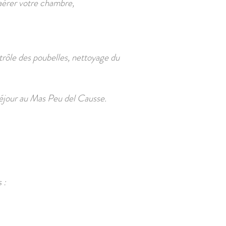
 aérer votre chambre,
ntrôle des poubelles, nettoyage du
séjour au Mas Peu del Causse.
s
: