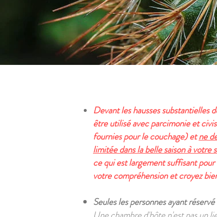
Devant les hausses substantielles d
être
utilisé avec parcimonie et civ
fournies pour le couchage) et
ne de
limitée dans la belle saison à votre
ce qui est largement suffisant pour
votre compréhension et croyez bien
Seules les personnes ayant réservé 
Une chambre d'hôte n'est pas un lie