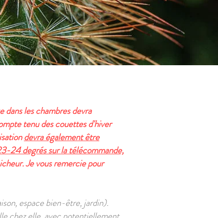
age dans les chambres devra
compte tenu des couettes d'hiver
tisation
devra également être
 23-24 degrés sur la télécommande,
aicheur. Je vous remercie pour
ison, espace bien-être, jardin).
lle chez elle, avec potentiellement