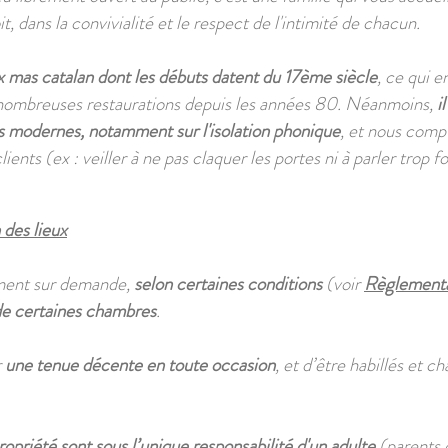
, dans la convivialité et le respect de l'intimité de chacun.
x mas catalan dont les débuts datent du 17ème siècle
, ce qui e
e nombreuses restaurations depuis les années 80. Néanmoins,
i
s modernes, notamment sur l'isolation phonique
, et nous comp
ients (ex : veiller à ne pas claquer les portes ni à parler trop 
 des lieux
ment sur demande,
selon certaines conditions
(voir
Règlement
 de certaines chambres
.
r
une tenue décente en toute occasion
, et d’être habillés et 
ropriété sont sous l’unique responsabilité d'un adulte
(parents 