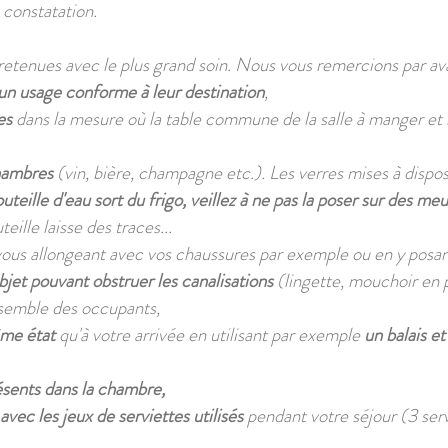
a constatation.
etenues avec le plus grand soin. Nous vous remercions par av
e un usage conforme à leur destination
,
es
dans la mesure où la table commune de la salle à manger et le
chambres
(vin, bière, champagne etc.). Les verres mises à dispo
outeille d'eau sort du frigo, veillez à ne pas la poser sur des me
eille laisse des traces...
ous allongeant avec vos chaussures par exemple ou en y posant
jet pouvant obstruer les canalisations
(lingette, mouchoir en p
nsemble des occupants,
ême état
qu'à votre arrivée en utilisant par exemple
un balais e
ésents dans la chambre,
 avec les jeux de serviettes utilisés
pendant votre séjour (3 serv