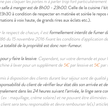
à ne pas claquer les portes ni à parler trop fort particulièrement
e la salle à manger est de 8h00 - 23h00
.
Celle de la cuisine / 
-23h30 à condition de respecter en matinée et soirée le repos 
ations à voix haute, de grands rires aux éclats etc.).
 le respect de chacun, il est
formellement interdit de fumer d
u 15 novembre 2016 fixant les conditions d'application de l
La totalité de la propriété est donc non-fumeur.
ur y faire la lessive
. Cependant, sur votre demande et pour l
achine à laver pour un supplément de
5€
par lessive et
5€
par 
te mis à disposition des clients durant leur séjour sont de qualité
responsabilité du client de vérifier leur état dès son arrivée et
gnalement dans les 24 heures suivant l’arrivée, le linge sera
(ex : maquillage, crème solaire) et ne pouvant être éliminées m
 client sera tenu responsable et devra rembourser le(s) article