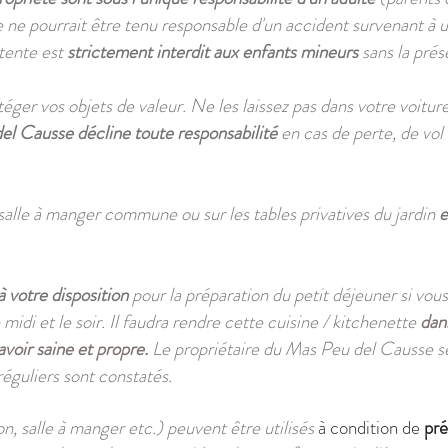
ne pourrait être tenu responsable d'un accident survenant à u
étente est
strictement interdit aux enfants mineurs
sans la prés
otéger vos objets de valeur. Ne les laissez pas dans votre voitu
el Causse décline toute responsabilité
en cas de perte, de vol 
 salle à manger commune ou sur les tables privatives du jardin
e
 votre disposition
pour la préparation du petit déjeuner si vous 
midi et le soir. Il faudra rendre c
ette cuisine / kitchenet
te
dan
avoir saine et propre.
Le propriétaire du Mas Peu del Causse se
 réguliers sont constatés.
lon, salle à manger etc.) peuvent
être
utilisés
à condition de
pr