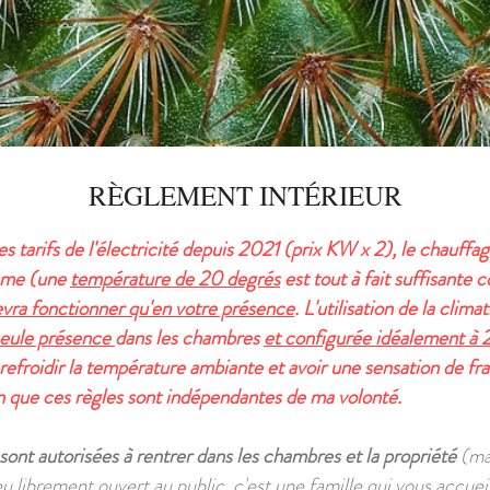
RÈGLEMENT INTÉRIEUR
es tarifs de l'électricité depuis 2021 (prix KW x 2), le chauff
isme (une
température de 20 degrés
est tout à fait
suffisante 
vra fonctionner qu'en votre présence
. L'utilisation de la clima
 seule présence
dans les chambres
et configurée idéalement à
 refroidir la température ambiante et avoir une sensation de fr
 que ces règles sont indépendantes de ma volonté.
sont autorisées à rentrer dans les chambres et la propriété
(ma
u librement ouvert au public, c'est une famille qui vous accuei