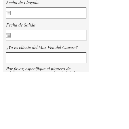
Fecha de Llegada
Fecha de Salida
¿Ya es cliente del Mas Peu del Causse?
Por favor, especifique el número de
adultos y niños, así como la edad de los
niños
¿Tiene alguna preferencia de
habitación(es)? En caso afirmativo,
¿cuál(es)?"