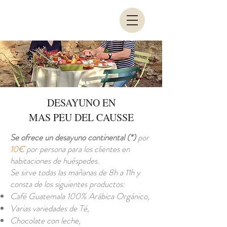
DESAYUNO EN
MAS PEU DEL CAUSSE
Se ofrece un desayuno continental (*)
por
10€
por persona para los clientes en
habitaciones de huéspedes.
Se sirve todas las mañanas de 8h a 11h y
consta de los siguientes productos:
Café Guatemala 100% Arábica Orgánico,
Varias variedades de Té,
Chocolate con leche,