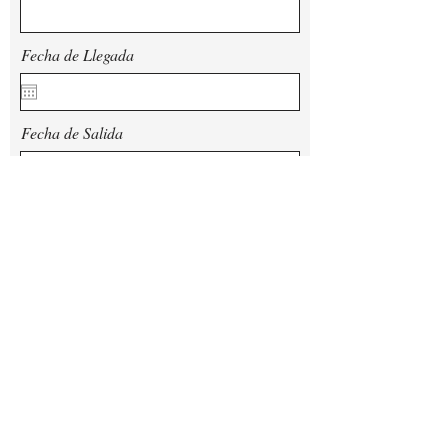
Fecha de Llegada
Fecha de Salida
¿Ya es cliente del Mas Peu del Causse?
Por favor, especifique el número de
adultos y niños, así como la edad de los
niños
¿Tiene alguna preferencia de
habitación(es)? En caso afirmativo,
¿cuál(es)?"