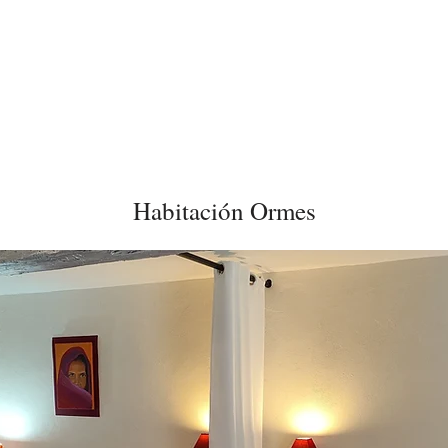
OBRE EL MAS
HABITACIONES
SERVICIOS
ESPAC
BONO REGALO
OPINIONES CLIENTES
CONTACTO
GESTIÓN DEL AGUA
Habitación Ormes